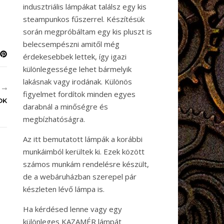
indusztriális lámpákat találsz egy kis
steampunkos fűszerrel. Készítésük
során megpróbáltam egy kis pluszt is
belecsempészni amitől még
érdekesebbek lettek, így igazi
különlegessége lehet bármelyik
lakásnak vagy irodának. Különös
R
figyelmet fordítok minden egyes
OK
darabnál a minőségre és
megbízhatóságra.
Az itt bemutatott lámpák a korábbi
munkáimból kerültek ki. Ezek között
számos munkám rendelésre készült,
de a webáruházban szerepel pár
készleten lévő lámpa is.
Ha kérdésed lenne vagy egy
különleges KAZAMÉR lámpát