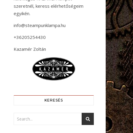
szeretnél, keress elérhetőségeim
egyikén.
info@steampunklampa.hu
+36205254430
Kazamér Zoltán
KERESÉS