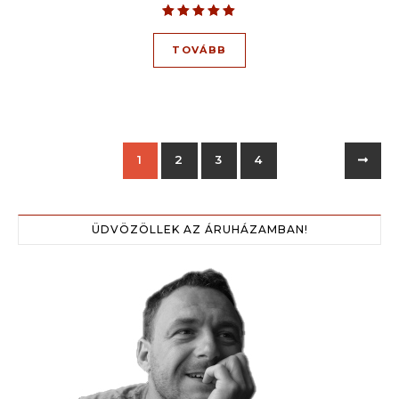
Értékelés:
5.00
TOVÁBB
/ 5
1
2
3
4
ÜDVÖZÖLLEK AZ ÁRUHÁZAMBAN!