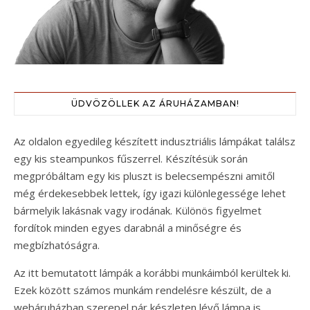
ÜDVÖZÖLLEK AZ ÁRUHÁZAMBAN!
Az oldalon egyedileg készített indusztriális lámpákat találsz
egy kis steampunkos fűszerrel. Készítésük során
megpróbáltam egy kis pluszt is belecsempészni amitől
még érdekesebbek lettek, így igazi különlegessége lehet
bármelyik lakásnak vagy irodának. Különös figyelmet
fordítok minden egyes darabnál a minőségre és
megbízhatóságra.
Az itt bemutatott lámpák a korábbi munkáimból kerültek ki.
Ezek között számos munkám rendelésre készült, de a
webáruházban szerepel pár készleten lévő lámpa is.