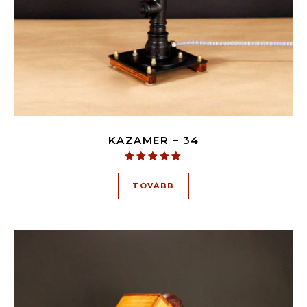
KAZAMER – 34
Értékelés:
5.00
TOVÁBB
/ 5