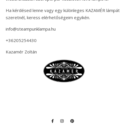
Ha kérdésed lenne vagy egy különleges KAZAMÉR lámpát
szeretnél, keress elérhetőségeim egyikén.
info@steampunklampa.hu
+36205254430
Kazamér Zoltán