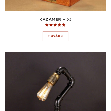
KAZAMER – 35
Értékelés:
5.00
TOVÁBB
/ 5