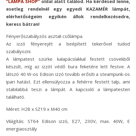
“LÁMPA SHOP”
oldal alatt találod. Ha kérdésed lenne,
esetleg rendelnél egy egyedi KAZAMÉR lámpát,
elérhetőségeim egyikén állok rendelkezésedre,
keress bátran!
Fényerőszabályzós asztali csőlámpa.
Az izzó fényerejét a beépített tekerővel tudod
szabályozni.
A lámpatest szürke kalapácslakkal festett csövekből
készült, míg az izzót védő bura feketére lett festve. A
látszó 40 W-os Edison izzó tovább erősíti a steampunk-os
ipari hatást. Ezt ellensúlyozza a fehérre festett talp, ami
stabilabbá teszi a lámpát. A kapcsoló a lámpatesten
található.
Méret: H28 x SZ19 x M40 cm
Világítás: ST64 Edison izzó, E27, 230V, max. 40W, E
energiaosztály