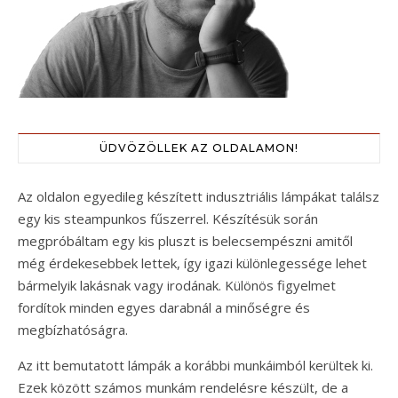
ÜDVÖZÖLLEK AZ OLDALAMON!
Az oldalon egyedileg készített indusztriális lámpákat találsz
egy kis steampunkos fűszerrel. Készítésük során
megpróbáltam egy kis pluszt is belecsempészni amitől
még érdekesebbek lettek, így igazi különlegessége lehet
bármelyik lakásnak vagy irodának. Különös figyelmet
fordítok minden egyes darabnál a minőségre és
megbízhatóságra.
Az itt bemutatott lámpák a korábbi munkáimból kerültek ki.
Ezek között számos munkám rendelésre készült, de a