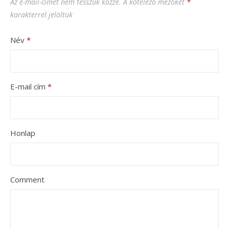
Az e-mail-címet nem tesszük közzé.
A kötelező mezőket
*
karakterrel jelöltük
Név
*
E-mail cím
*
Honlap
Comment