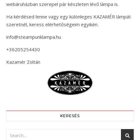
webáruházban szerepel pár készleten lévő lámpa is.
Ha kérdésed lenne vagy egy különleges KAZAMÉR lámpát
szeretnél, keress elérhetőségeim egyikén.
info@steampunklampa.hu
+36205254430
Kazamér Zoltán
KERESÉS